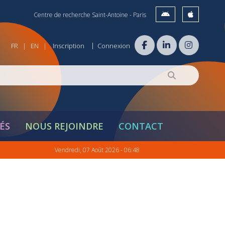
Centre de recherche Saint-Antoine - Paris
|
FR
EN
Inscription
Connexion
|
|
ÉS
NOUS REJOINDRE
CONTACT
Vendredi, 07 Août 2026 - 06:48