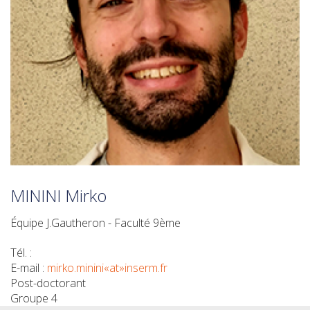
MININI Mirko
Équipe J.Gautheron - Faculté 9ème
Tél. :
E-mail :
mirko.minini«at»inserm.fr
Post-doctorant
Groupe 4