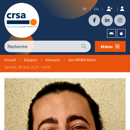
|
FR
EN
|
|
Menu
Accueil
/
Equipes
/
Annuaire
/
ann MININI Mirko
Samedi, 08 Août 2026 - 04:09