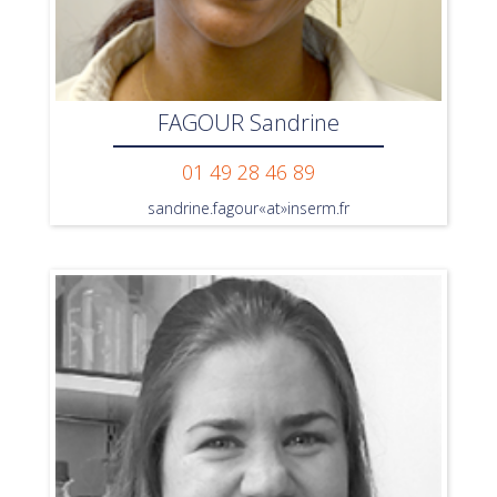
FAGOUR Sandrine
01 49 28 46 89
sandrine.fagour«at»inserm.fr