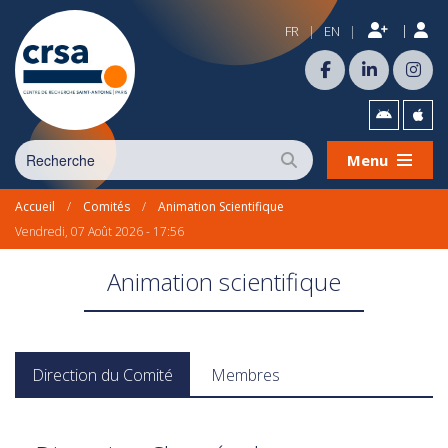
|
FR
EN
|
|
Menu
Accueil
/
Comités
/
Animation Scientifique
Vendredi, 07 Août 2026 - 17:56
Animation scientifique
Direction du Comité
Membres