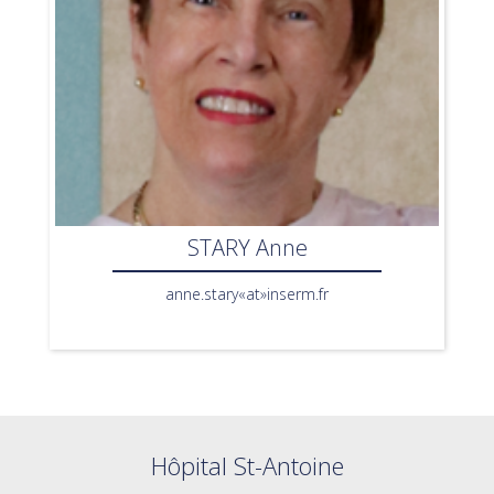
STARY Anne
anne.stary«at»inserm.fr
Hôpital St-Antoine