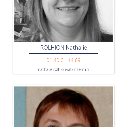
ROLHION Nathalie
01 40 01 14 69
nathalie.rolhion«at»inserm.fr