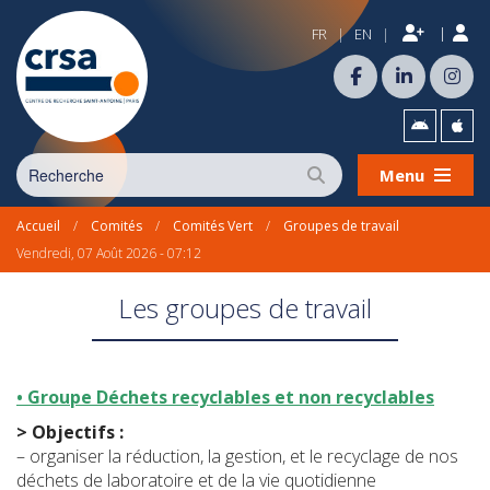
|
FR
EN
|
|
Menu
Accueil
/
Comités
/
Comités Vert
/
Groupes de travail
Vendredi, 07 Août 2026 - 07:12
Les groupes de travail
• Groupe Déchets recyclables et non recyclables
> Objectifs :
– organiser la réduction, la gestion, et le recyclage de nos
déchets de laboratoire et de la vie quotidienne