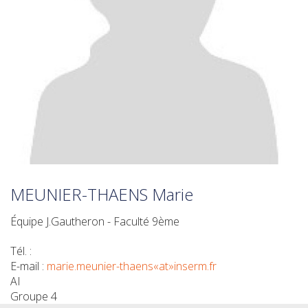
MEUNIER-THAENS Marie
Équipe J.Gautheron - Faculté 9ème
Tél. :
E-mail :
marie.meunier-thaens«at»inserm.fr
AI
Groupe 4