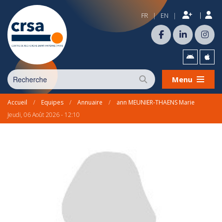
|
FR
EN
|
|
Menu
Accueil
/
Equipes
/
Annuaire
/
ann MEUNIER-THAENS Marie
Jeudi, 06 Août 2026 - 12:10