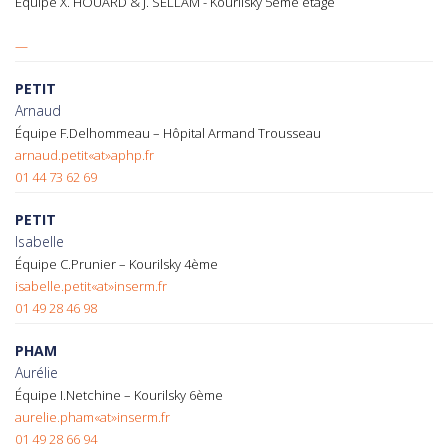
Équipe X. HOUARD & J. SELLAM - Kourilsky 5ème étage
—
PETIT
Arnaud
Équipe F.Delhommeau – Hôpital Armand Trousseau
arnaud.petit«at»aphp.fr
01 44 73 62 69
PETIT
Isabelle
Équipe C.Prunier – Kourilsky 4ème
isabelle.petit«at»inserm.fr
01 49 28 46 98
PHAM
Aurélie
Équipe I.Netchine – Kourilsky 6ème
aurelie.pham«at»inserm.fr
01 49 28 66 94