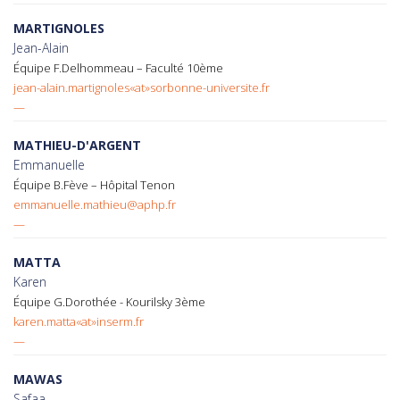
MARTIGNOLES
Jean-Alain
Équipe F.Delhommeau – Faculté 10ème
jean-alain.martignoles«at»sorbonne-universite.fr
—
MATHIEU-D'ARGENT
Emmanuelle
Équipe B.Fève – Hôpital Tenon
emmanuelle.mathieu@aphp.fr
—
MATTA
Karen
Équipe G.Dorothée - Kourilsky 3ème
karen.matta«at»inserm.fr
—
MAWAS
Safaa