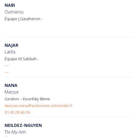
NABI
Oumarou
Équipe J.Gautheron -
NAJAR
Latifa
Équipe M.Sabbah -
—
—
NANA
Maryse
Gestion – Kourilsky 8ème
maryse.nana@sorbonne-universite.fr
01 49 28 46 59
NEILDEZ-NGUYEN
Thi-My-Anh