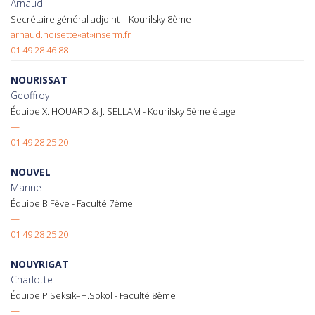
Arnaud
Secrétaire général adjoint – Kourilsky 8ème
arnaud.noisette«at»inserm.fr
01 49 28 46 88
NOURISSAT
Geoffroy
Équipe X. HOUARD & J. SELLAM - Kourilsky 5ème étage
—
01 49 28 25 20
NOUVEL
Marine
Équipe B.Fève - Faculté 7ème
—
01 49 28 25 20
NOUYRIGAT
Charlotte
Équipe P.Seksik–H.Sokol - Faculté 8ème
—