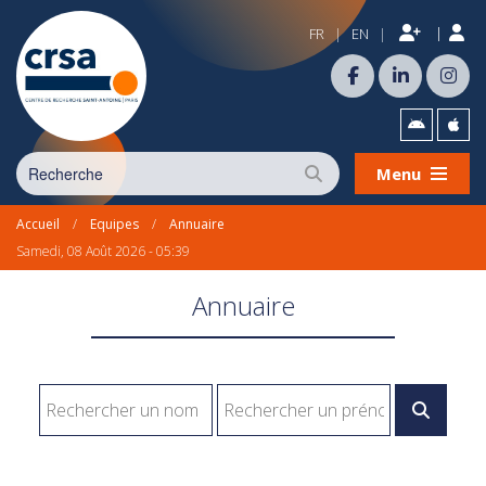
|
FR
EN
|
|
Menu
Accueil
/
Equipes
/
Annuaire
Samedi, 08 Août 2026 - 05:39
Annuaire