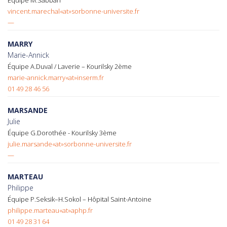
Équipe M.Sabbah
vincent.marechal«at»sorbonne-universite.fr
—
MARRY
Marie-Annick
Équipe A.Duval / Laverie – Kourilsky 2ème
marie-annick.marry«at»inserm.fr
01 49 28 46 56
MARSANDE
Julie
Équipe G.Dorothée - Kourilsky 3ème
julie.marsande«at»sorbonne-universite.fr
—
MARTEAU
Philippe
Équipe P.Seksik–H.Sokol – Hôpital Saint-Antoine
philippe.marteau«at»aphp.fr
01 49 28 31 64