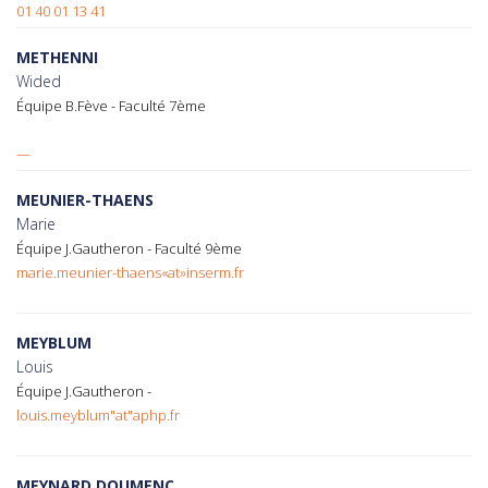
01 40 01 13 41
METHENNI
Wided
Équipe B.Fève - Faculté 7ème
—
MEUNIER-THAENS
Marie
Équipe J.Gautheron - Faculté 9ème
marie.meunier-thaens«at»inserm.fr
MEYBLUM
Louis
Équipe J.Gautheron -
louis.meyblum"at"aphp.fr
MEYNARD DOUMENC