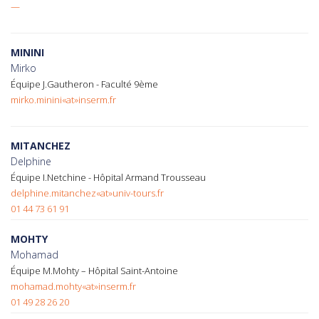
—
MININI
Mirko
Équipe J.Gautheron - Faculté 9ème
mirko.minini«at»inserm.fr
MITANCHEZ
Delphine
Équipe I.Netchine - Hôpital Armand Trousseau
delphine.mitanchez«at»univ-tours.fr
01 44 73 61 91
MOHTY
Mohamad
Équipe M.Mohty – Hôpital Saint-Antoine
mohamad.mohty«at»inserm.fr
01 49 28 26 20