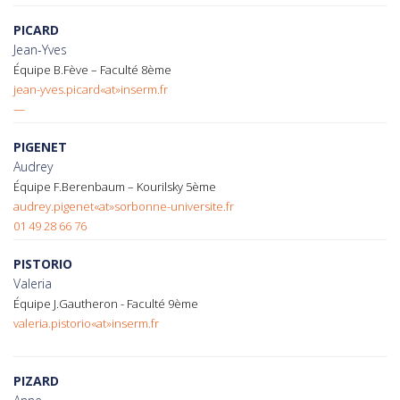
PICARD
Jean-Yves
Équipe B.Fève – Faculté 8ème
jean-yves.picard«at»inserm.fr
—
PIGENET
Audrey
Équipe F.Berenbaum – Kourilsky 5ème
audrey.pigenet«at»sorbonne-universite.fr
01 49 28 66 76
PISTORIO
Valeria
Équipe J.Gautheron - Faculté 9ème
valeria.pistorio«at»inserm.fr
PIZARD