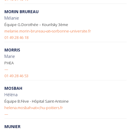
MORIN BRUREAU
Mélanie
Équipe G.Dorothée – Kourilsky 3ème
melanie.morin-brureau«at»sorbonne-universite.fr
01 49 28 46 18
MORRIS
Marie
PHEA
—
01 49 28 46 53
MOSBAH
Héléna
Équipe B.Fève - Hôpital Saint-Antoine
helena.mosbah«at»chu-poitiers.fr
—
MUNIER