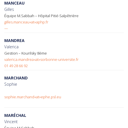
MANCEAU
Gilles
Équipe M.Sabbah – Hôpital Pitié-Salpêtrière
gilles.manceau«at»aphp.fr
—
MANDREA
Valerica
Gestion – Kourilsky 8ème
valerica.mandrea«at»sorbonne-universite.fr
01 49 28 66 92
MARCHAND
Sophie
sophie.marchand«at»ephe.psl.eu
MARÉCHAL
Vincent