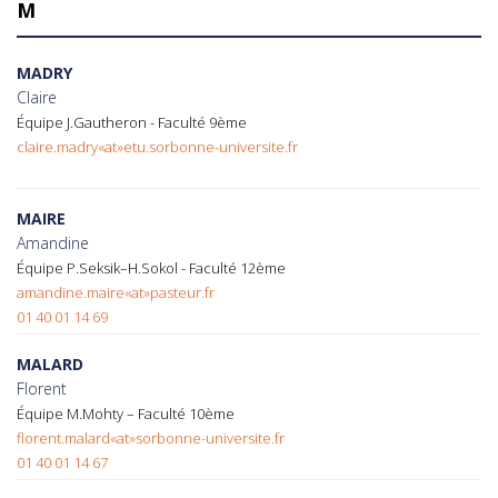
M
MADRY
Claire
Équipe J.Gautheron - Faculté 9ème
claire.madry«at»etu.sorbonne-universite.fr
MAIRE
Amandine
Équipe P.Seksik–H.Sokol - Faculté 12ème
amandine.maire«at»pasteur.fr
01 40 01 14 69
MALARD
Florent
Équipe M.Mohty – Faculté 10ème
florent.malard«at»sorbonne-universite.fr
01 40 01 14 67