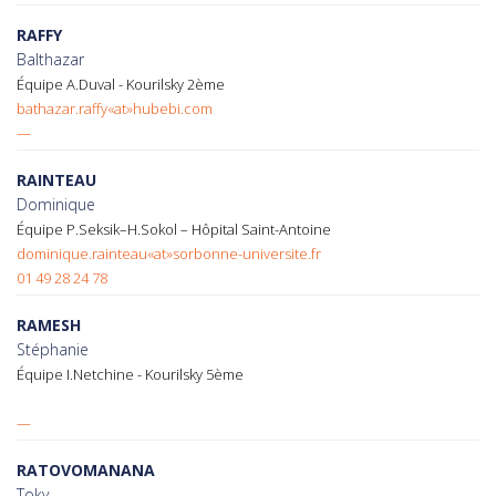
RAFFY
Balthazar
Équipe A.Duval - Kourilsky 2ème
bathazar.raffy«at»hubebi.com
—
RAINTEAU
Dominique
Équipe P.Seksik–H.Sokol – Hôpital Saint-Antoine
dominique.rainteau«at»sorbonne-universite.fr
01 49 28 24 78
RAMESH
Stéphanie
Équipe I.Netchine - Kourilsky 5ème
—
RATOVOMANANA
Toky