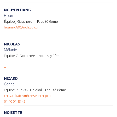
NGUYEN DANG
Hoan
Équipe J.Gautheron - Faculté 9ème
hoannd89@nch.gov.vn
NICOLAS
Mélanie
Équipe G. Dorothée – Kourilsky 3ème
--
--
NIZARD
Carine
Équipe P.Seksik–H.Sokol – Faculté 6ème
cnizard«at»lvmh.research-pc.com
01 40 01 13 42
NOISETTE