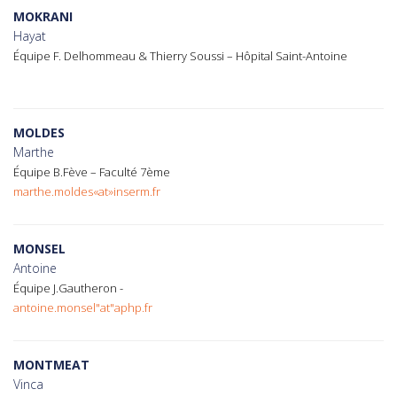
MOKRANI
Hayat
Équipe F. Delhommeau & Thierry Soussi – Hôpital Saint-Antoine
MOLDES
Marthe
Équipe B.Fève – Faculté 7ème
marthe.moldes«at»inserm.fr
MONSEL
Antoine
Équipe J.Gautheron -
antoine.monsel"at"aphp.fr
MONTMEAT
Vinca