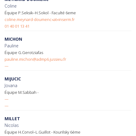
Coline
Équipe P.Seksik–H.Sokol - Faculté 6eme
coline.meynard-doumenc«at»inserm.fr
01 40 01 13 41
MICHON
Pauline
Équipe G.Gerotziafas
pauline.michon@admp6.jussieu.fr
—
MIJUCIC
Jovana
Équipe M.Sabbah -
—
—
MILLET
Nicolas
Équipe H.Corvol–L.Guillot - Kourilsky 6ème