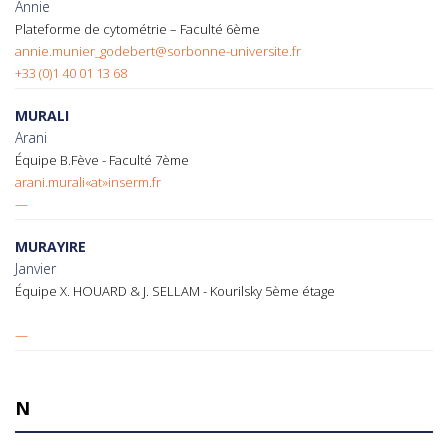
Annie
Plateforme de cytométrie – Faculté 6ème
annie.munier_godebert@sorbonne-universite.fr
+33 (0)1 40 01 13 68
MURALI
Arani
Équipe B.Fève - Faculté 7ème
arani.murali«at»inserm.fr
—
MURAYIRE
Janvier
Équipe X. HOUARD & J. SELLAM - Kourilsky 5ème étage
—
N