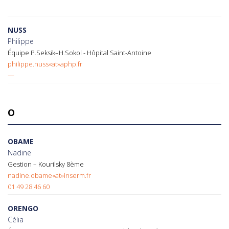
NUSS
Philippe
Équipe P.Seksik–H.Sokol - Hôpital Saint-Antoine
philippe.nuss«at»aphp.fr
—
O
OBAME
Nadine
Gestion – Kourilsky 8ème
nadine.obame«at»inserm.fr
01 49 28 46 60
ORENGO
Célia