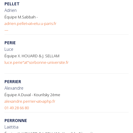
PELLET
Adrien
Équipe M.Sabbah -
adrien.pellet«at»etu.u-paris.fr
—
PERIE
Luce
Équipe X. HOUARD & J. SELLAM
luce.perie"at"sorbonne-universite.fr
PERRIER
Alexandre
Équipe A.Duval - Kourilsky 2ème
alexandre.perrier«at»aphp.fr
01 49 28 66 80
PERRONNE
Laëtitia