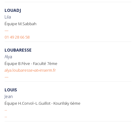
LOUADJ
Lila
Équipe M.Sabbah
—
01 49 28 66 58
LOUBARESSE
Alya
Équipe B.Fève - Faculté 7ème
alya.loubaresse«at»inserm.fr
—
LOUIS
Jean
Équipe H.Corvol–L.Guillot - Kourilsky 6ème
--
--