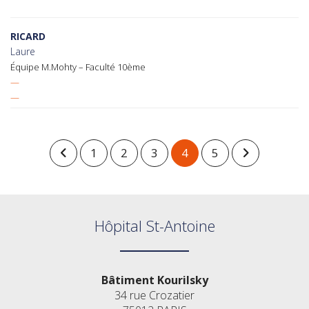
RICARD
Laure
Équipe M.Mohty – Faculté 10ème
—
—
1
2
3
4
5
Hôpital St-Antoine
Bâtiment Kourilsky
34 rue Crozatier