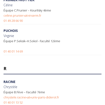
Céline
Équipe C.Prunier – Kourilsky 4ème
celine.prunier«at»inserm.fr
01 49 28 66 90
PUCHOIS
Virginie
Équipe P.Seksik–H.Sokol - Faculté 12ème
01 40 01 14 69
R
RACINE
Chrystèle
Équipe B.Fève – Faculté 7ème
chrystele.racine«at»univ-paris-diderot.fr
01 40 01 13 52