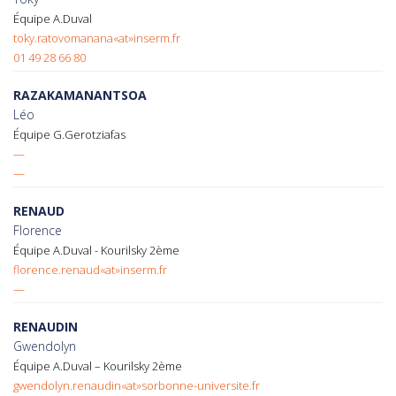
Équipe A.Duval
toky.ratovomanana«at»inserm.fr
01 49 28 66 80
RAZAKAMANANTSOA
Léo
Équipe G.Gerotziafas
—
—
RENAUD
Florence
Équipe A.Duval - Kourilsky 2ème
florence.renaud«at»inserm.fr
—
RENAUDIN
Gwendolyn
Équipe A.Duval – Kourilsky 2ème
gwendolyn.renaudin«at»sorbonne-universite.fr