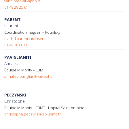
yann.parc«at»aphp.fr
01 49 28 25 61
PARENT
Laurent
Coordination magasin – Kourilsky
madjid.parent«at»inserm.fr
01 49 28 66 66
PAVIGLIANITI
Annalisa
Équipe M.Mohty – EBMT
annalise.paviglianiti«at»aphp.fr
—
PECZYNSKI
Christophe
Équipe M.Mohty – EBMT - Hopital Saint-Antoine
christophe.peczynski«at»upmc.fr
—