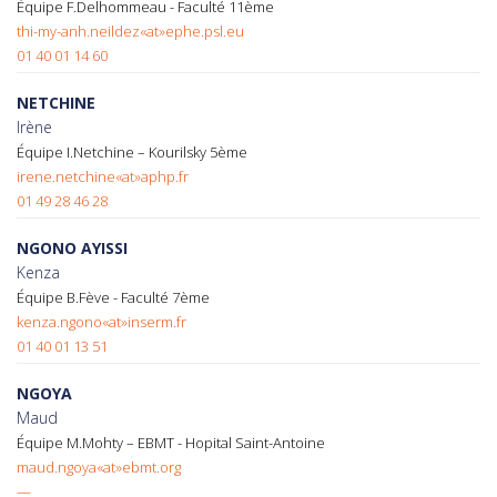
Équipe F.Delhommeau - Faculté 11ème
thi-my-anh.neildez«at»ephe.psl.eu
01 40 01 14 60
NETCHINE
Irène
Équipe I.Netchine – Kourilsky 5ème
irene.netchine«at»aphp.fr
01 49 28 46 28
NGONO AYISSI
Kenza
Équipe B.Fève - Faculté 7ème
kenza.ngono«at»inserm.fr
01 40 01 13 51
NGOYA
Maud
Équipe M.Mohty – EBMT - Hopital Saint-Antoine
maud.ngoya«at»ebmt.org
—