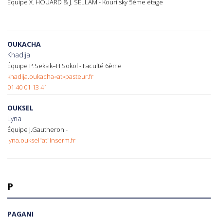
Équipe X. HOUARD & J. SELLAM - Kourilsky 5ème étage
OUKACHA
Khadija
Équipe P.Seksik–H.Sokol - Faculté 6ème
khadija.oukacha«at»pasteur.fr
01 40 01 13 41
OUKSEL
Lyna
Équipe J.Gautheron -
lyna.ouksel"at"inserm.fr
P
PAGANI