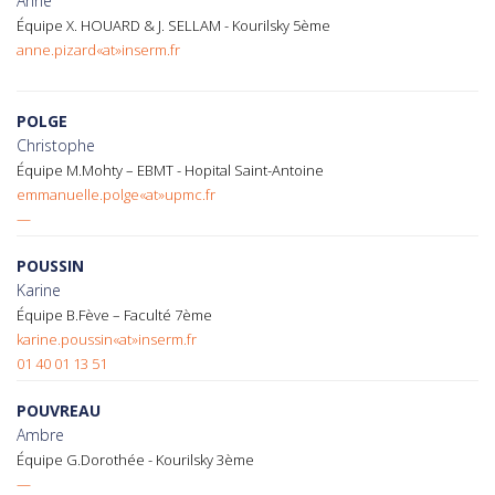
Anne
Équipe X. HOUARD & J. SELLAM - Kourilsky 5ème
anne.pizard«at»inserm.fr
POLGE
Christophe
Équipe M.Mohty – EBMT - Hopital Saint-Antoine
emmanuelle.polge«at»upmc.fr
—
POUSSIN
Karine
Équipe B.Fève – Faculté 7ème
karine.poussin«at»inserm.fr
01 40 01 13 51
POUVREAU
Ambre
Équipe G.Dorothée - Kourilsky 3ème
—