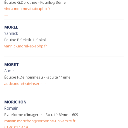
Équipe G.Dorothée - Kourilsky 3ème
vinca.montmeat«at»aphp.fr
—
MOREL
Yannick
Équipe P.Seksik–H.Sokol
yannick.morel«at»aphp.fr
MORET
Aude
Équipe F.Delhommeau - Faculté 11ème
aude.moret«at»inserm.fr
—
MORICHON
Romain
Plateforme d'imagerie – Faculté 6ème – 609
romain.morichon@sorbonne-universite.fr
01 40 01 13 19