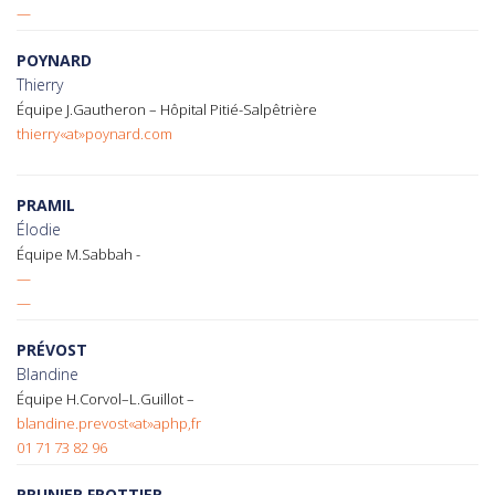
—
POYNARD
Thierry
Équipe J.Gautheron – Hôpital Pitié-Salpêtrière
thierry«at»poynard.com
PRAMIL
Élodie
Équipe M.Sabbah -
—
—
PRÉVOST
Blandine
Équipe H.Corvol–L.Guillot –
blandine.prevost«at»aphp,fr
01 71 73 82 96
PRUNIER FROTTIER