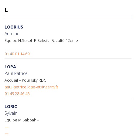
L
LOORIUS
Antoine
Équipe H.Sokol–P.Seksik - Faculté 12ème
01 40 01 14 69
LOPA
Paul-Patrice
Accueil – Kourilsky RDC
paul-patrice.lopa«at»inserm.fr
01 49 28 46 45
LORIC
Sylvain
Équipe M.Sabbah -
—
—