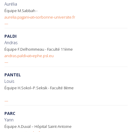
Aurélia
Équipe M.Sabbah -
aurelia.pagani«at»sorbonne-universite.fr
—
PALDI
Andras
Équipe F.Delhommeau - Faculté 11ème
andras.paldi«at»ephe.psl.eu
—
PANTEL
Louis
Équipe H.Sokol–P.Seksik - Faculté 8ème
—
PARC
Yann
Équipe A.Duval – Hôpital Saint-Antoine