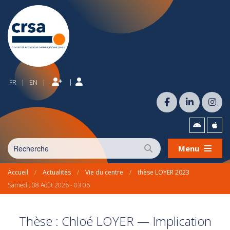
|
FR
EN
|
|
Menu
Accueil
/
Actualités
/
Vie du centre
/
thèse LOYER 2023
Samedi, 08 Août 2026 - 03:06
Thèse : Chloé LOYER — Implication