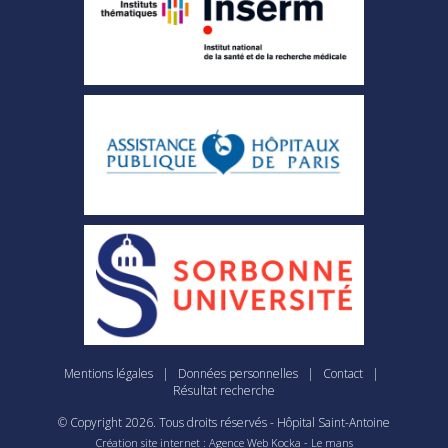
Mentions légales
|
Données personnelles
|
Contact
|
Résultat recherche
© Copyright
2026
. Tous droits réservés - Hôpital Saint-Antoine
Création site internet : Agence Web
Kocka
- Le mans