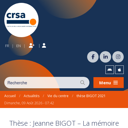
|
FR
EN
|
|
Menu
Accueil
/
Actualités
/
Vie du centre
/
thèse BIGOT 2021
Dimanche, 09 Août 2026 - 07:42
Thèse : Jeanne BIGOT – La mémoire