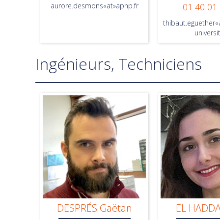
aurore.desmons«at»aphp.fr
01 40 01
thibaut.eguether
universit
Ingénieurs, Techniciens
DESPRÉS Gaëtan
EL HADDA