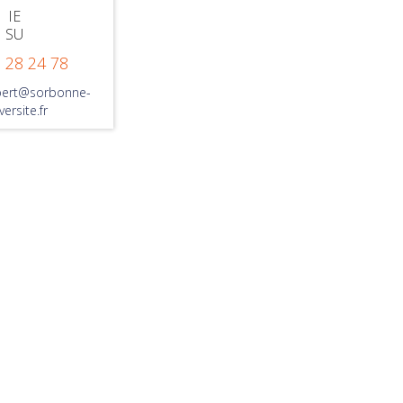
IE
SU
 28 24 78
bert@sorbonne-
versite.fr