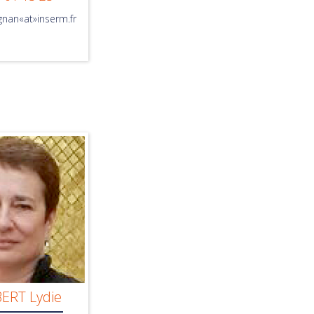
gnan«at»inserm.fr
RT Lydie