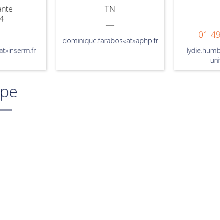
ante
TN
4
—
01 49
dominique.farabos«at»aphp.fr
at»inserm.fr
lydie.hum
uni
ipe