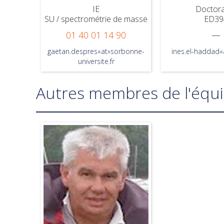
IE
Doctor
SU / spectrométrie de masse
ED39
01 40 01 14 90
—
gaetan.despres«at»sorbonne-
ines.el-haddad«
universite.fr
Autres membres de l'équ