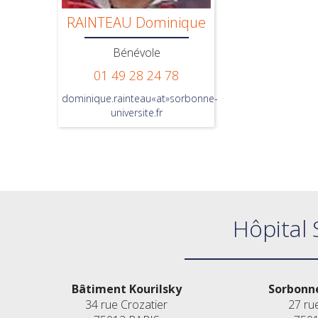
RAINTEAU Dominique
Bénévole
01 49 28 24 78
dominique.rainteau«at»sorbonne-
universite.fr
Hôpital 
Bâtiment Kourilsky
Sorbonne
34 rue Crozatier
27 ru