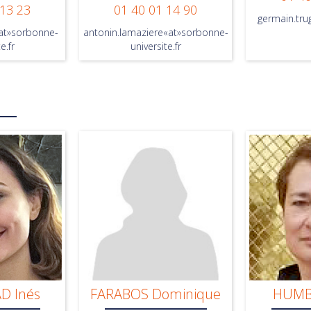
 13 23
01 40 01 14 90
germain.tru
«at»sorbonne-
antonin.lamaziere«at»sorbonne-
e.fr
universite.fr
D Inés
FARABOS Dominique
HUMBE