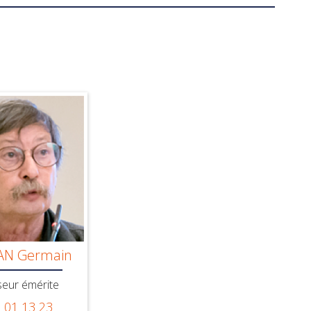
N Germain
seur émérite
 01 13 23