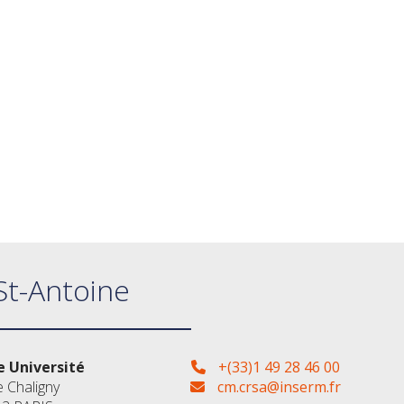
St-Antoine
 Université
+(33)1 49 28 46 00
e Chaligny
cm.crsa@inserm.fr