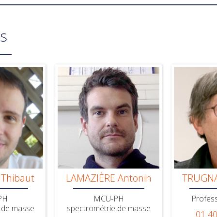
s
Thibaut
LAMAZIÈRE Antonin
TRUGNA
PH
MCU-PH
Profes
 de masse
spectrométrie de masse
01 40