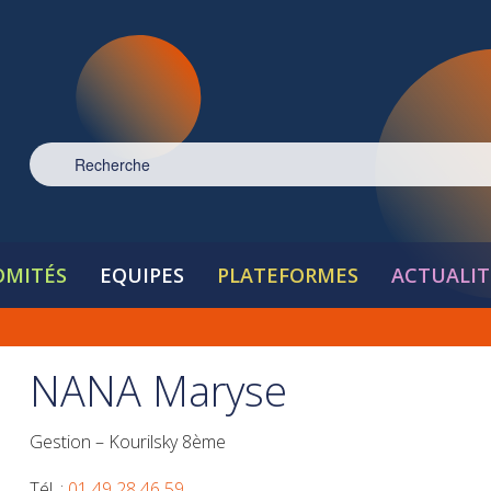
OMITÉS
EQUIPES
PLATEFORMES
ACTUALIT
NANA Maryse
Gestion – Kourilsky 8ème
Tél. :
01 49 28 46 59