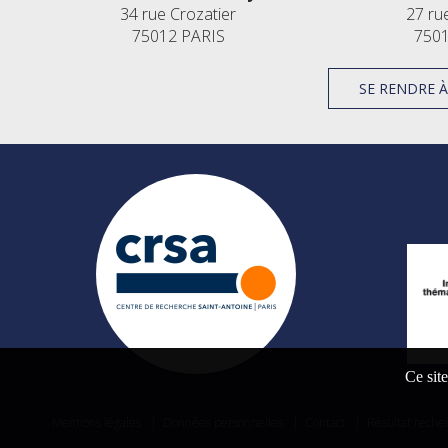
34 rue Crozatier
27 ru
75012 PARIS
7501
SE RENDRE 
Ce site
Mentions légales
|
Données personnelles
|
Contact
|
Résultat reche