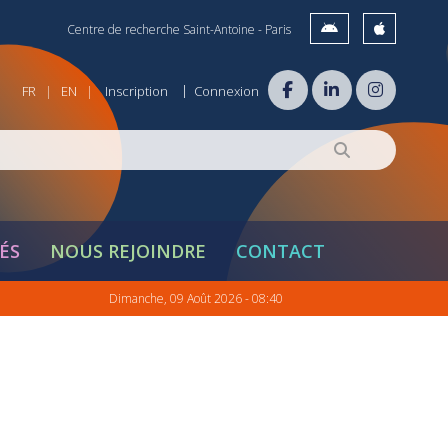
Centre de recherche Saint-Antoine - Paris
|
FR
EN
Inscription
Connexion
|
|
ÉS
NOUS REJOINDRE
CONTACT
Dimanche, 09 Août 2026 - 08:40