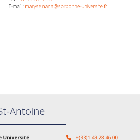
E-mail :
maryse.nana@sorbonne-universite.fr
St-Antoine
 Université
+(33)1 49 28 46 00