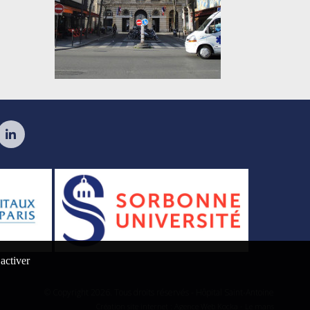
 activer
© Copyright
2026
. Tous droits réservés - Hôpital Saint-Antoine
Création site internet : Agence Web
Kocka
- Le mans