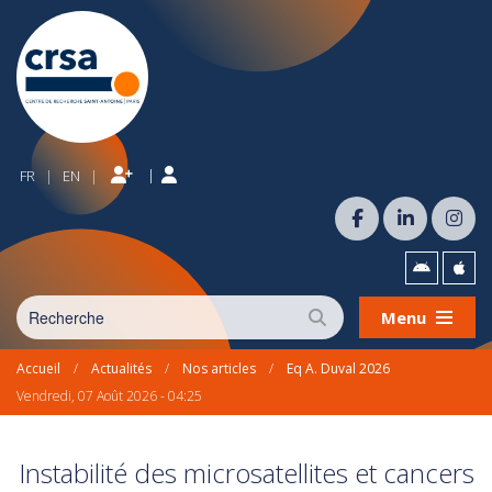
|
FR
EN
|
|
Menu
Accueil
/
Actualités
/
Nos articles
/
Eq A. Duval 2026
Vendredi, 07 Août 2026 - 04:25
Instabilité des microsatellites et cancers