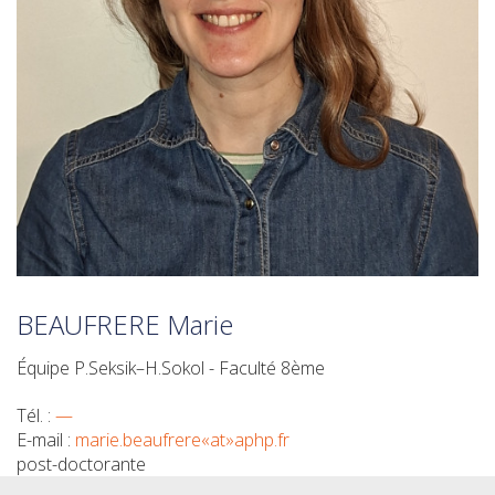
BEAUFRERE Marie
Équipe P.Seksik–H.Sokol - Faculté 8ème
Tél. :
—
E-mail :
marie.beaufrere«at»aphp.fr
post-doctorante