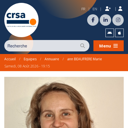
|
FR
EN
|
|
Menu
Accueil
/
Equipes
/
Annuaire
/
ann BEAUFRERE Marie
Samedi, 08 Août 2026 - 19:15