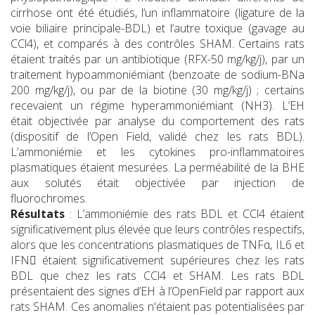
cirrhose ont été étudiés, l’un inflammatoire (ligature de la
voie biliaire principale-BDL) et l’autre toxique (gavage au
CCl4), et comparés à des contrôles SHAM. Certains rats
étaient traités par un antibiotique (RFX-50 mg/kg/j), par un
traitement hypoammoniémiant (benzoate de sodium-BNa
200 mg/kg/j), ou par de la biotine (30 mg/kg/j) ; certains
recevaient un régime hyperammoniémiant (NH3). L’EH
était objectivée par analyse du comportement des rats
(dispositif de l’Open Field, validé chez les rats BDL).
L’ammoniémie et les cytokines pro-inflammatoires
plasmatiques étaient mesurées. La perméabilité de la BHE
aux solutés était objectivée par injection de
fluorochromes.
Résultats
: L’ammoniémie des rats BDL et CCl4 étaient
significativement plus élevée que leurs contrôles respectifs,
alors que les concentrations plasmatiques de TNFα, IL6 et
IFN étaient significativement supérieures chez les rats
BDL que chez les rats CCl4 et SHAM. Les rats BDL
présentaient des signes d’EH à l’OpenField par rapport aux
rats SHAM. Ces anomalies n'étaient pas potentialisées par