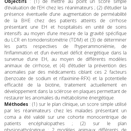
Objectifs
: (1) de mettre au point un score simple
d’évaluation de l’EH chez les réanimateurs ; (2) d’étudier la
présence éventuelle d’une augmentation de perméabilité
de la BHE chez des patients atteints de cirrhose
présentant une EH et hospitalisés en unité de soins
intensifs au moyen d’une mesure de la gravité spécifique
du LCR en tomodensitométrie (TDM) et (3) de déterminer
les parts respectives de l’hyperammoniémie, de
l’inflammation et d’un éventuel déficit énergétique dans la
survenue d’une EH, au moyen de différents modèles
animaux de cirrhose, et (4) d’étudier la prévention des
anomalies par des médicaments ciblant ces 2 facteurs
(benzoate de sodium et rifaximine-RFX) et la potentielle
efficacité de la biotine, traitement actuellement en
développement dans la sclérose en plaques permettant de
restaurer les anomalies du métabolisme énergétique.
Méthodes
: (1) sur le plan clinique, un score simple utilisé
par les réanimateurs chez les malades présentant un
coma a été validé sur une cohorte monocentrique de
patients encéphalopathes ; (2) sur le plan
physiopathologique : 2 modèles animaux différents de