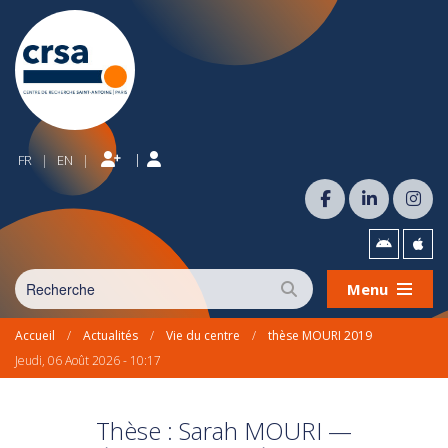
|
FR
EN
|
|
Menu
Accueil
/
Actualités
/
Vie du centre
/
thèse MOURI 2019
Jeudi, 06 Août 2026 - 10:17
Thèse : Sarah MOURI —