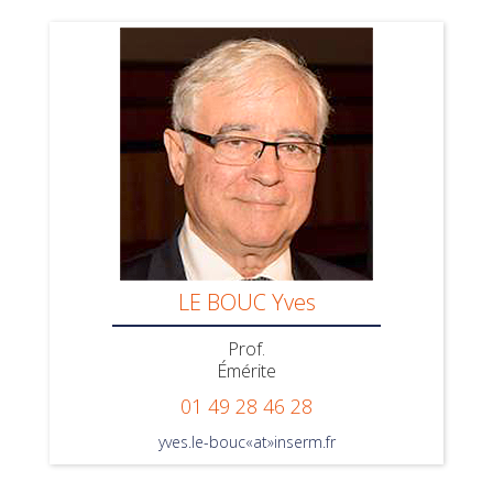
LE BOUC Yves
Prof.
Émérite
01 49 28 46 28
yves.le-bouc«at»inserm.fr