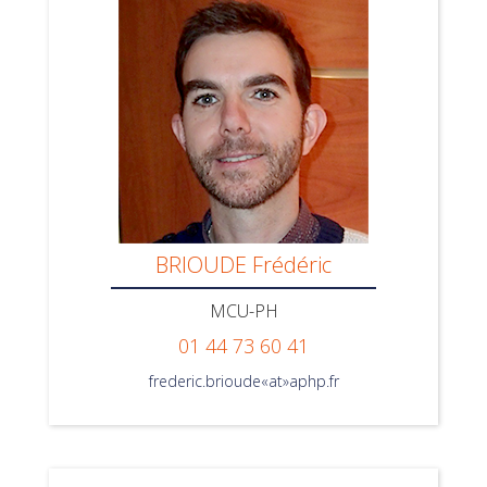
BRIOUDE Frédéric
MCU-PH
01 44 73 60 41
frederic.brioude«at»aphp.fr