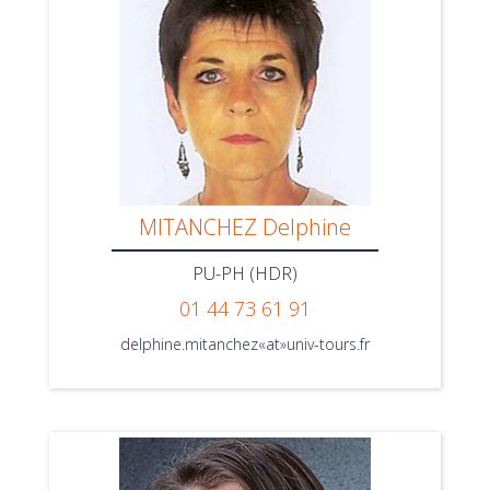
MITANCHEZ Delphine
PU-PH (HDR)
01 44 73 61 91
delphine.mitanchez«at»univ-tours.fr