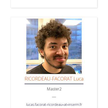
RICORDEAU-FACORAT Luca
Master2
—
lucas.facorat-ricordeau«at»inserm.fr