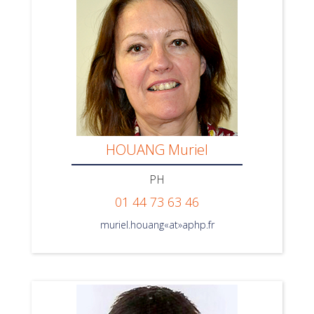
HOUANG Muriel
PH
01 44 73 63 46
muriel.houang«at»aphp.fr