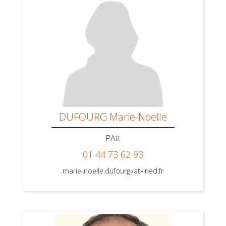
DUFOURG Marie-Noelle
PAtt
01 44 73 62 93
marie-noelle.dufourg«at»ined.fr