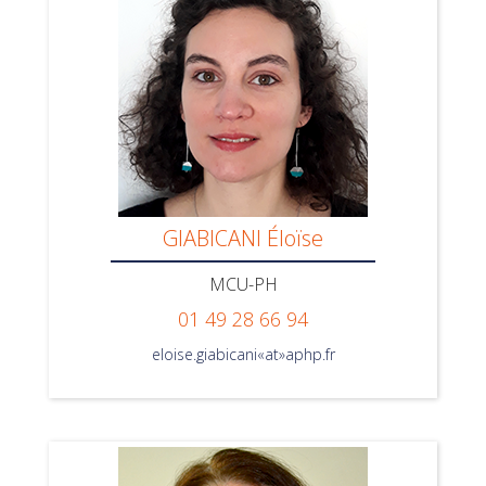
GIABICANI Éloïse
MCU-PH
01 49 28 66 94
eloise.giabicani«at»aphp.fr