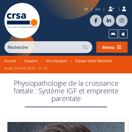
|
FR
EN
|
|
Menu
Accueil
/
Equipes
/
Nos équipes
/
Equipe Irène Netchine
Jeudi, 06 Août 2026 - 01:42
Physiopathologie de la croissance
fœtale : Système IGF et empreinte
parentale