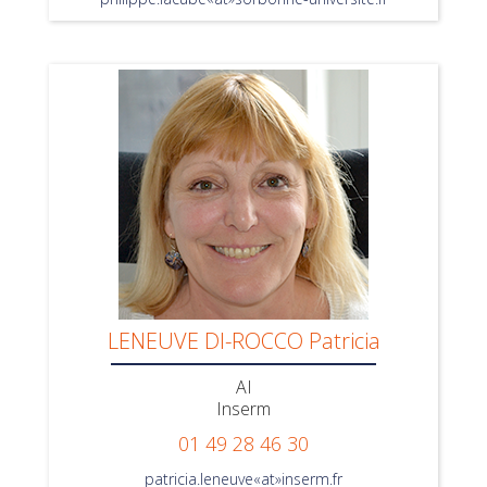
LENEUVE DI-ROCCO Patricia
AI
Inserm
01 49 28 46 30
patricia.leneuve«at»inserm.fr