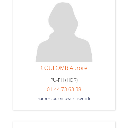
COULOMB Aurore
PU-PH (HDR)
01 44 73 63 38
aurore.coulomb«at»inserm.fr