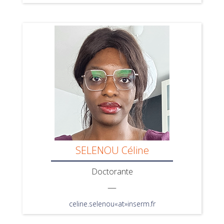
SELENOU Céline
Doctorante
—
celine.selenou«at»inserm.fr