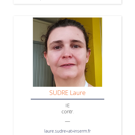
SUDRE Laure
IE
contr.
—
laure.sudre«at»inserm.fr