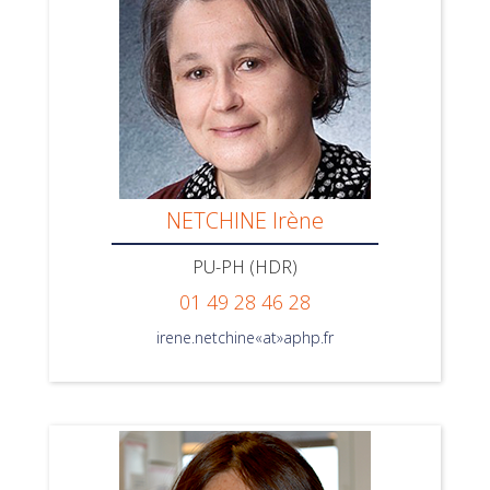
NETCHINE Irène
PU-PH (HDR)
01 49 28 46 28
irene.netchine«at»aphp.fr