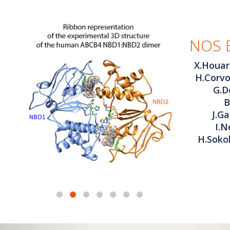
NOS 
X.Houar
H.Corvol
G.D
B
J.G
I.N
H.Sokol