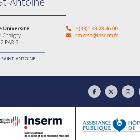
St-Antoine
 Université
+(33)1 49 28 46 00
e Chaligny
cm.crsa@inserm.fr
2 PARIS
À SAINT-ANTOINE