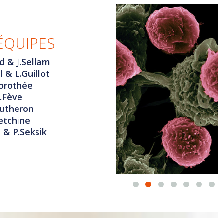
ÉQUIPES
d & J.Sellam
 & L.Guillot
orothée
.Fève
autheron
etchine
 & P.Seksik