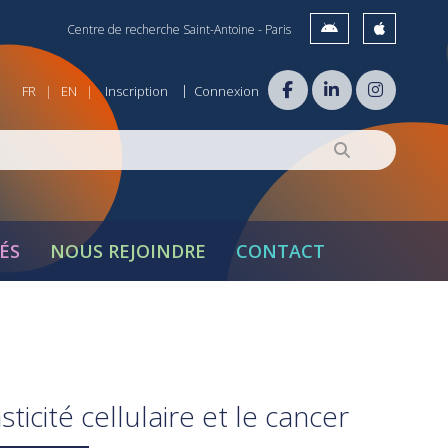
Centre de recherche Saint-Antoine - Paris
|
FR
EN
Inscription
Connexion
|
|
ÉS
NOUS REJOINDRE
CONTACT
ticité cellulaire et le cancer